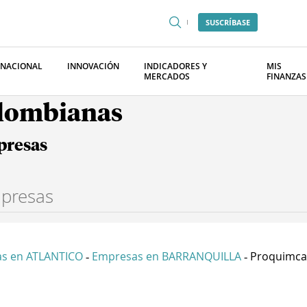
SUSCRÍBASE
RNACIONAL
INNOVACIÓN
INDICADORES Y
MIS
MERCADOS
FINANZAS
olombianas
presas
s en ATLANTICO
Empresas en BARRANQUILLA
Proquimca
-
-