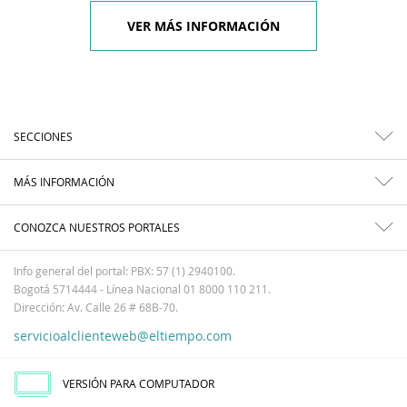
VER MÁS INFORMACIÓN
SECCIONES
MÁS INFORMACIÓN
CONOZCA NUESTROS PORTALES
Info general del portal: PBX: 57 (1) 2940100.
Bogotá 5714444 - Línea Nacional 01 8000 110 211.
Dirección: Av. Calle 26 # 68B-70.
servicioalclienteweb@eltiempo.com
VERSIÓN PARA COMPUTADOR