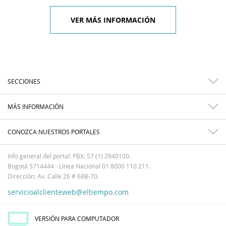
VER MÁS INFORMACIÓN
SECCIONES
MÁS INFORMACIÓN
CONOZCA NUESTROS PORTALES
Info general del portal: PBX: 57 (1) 2940100.
Bogotá 5714444 - Línea Nacional 01 8000 110 211.
Dirección: Av. Calle 26 # 68B-70.
servicioalclienteweb@eltiempo.com
VERSIÓN PARA COMPUTADOR