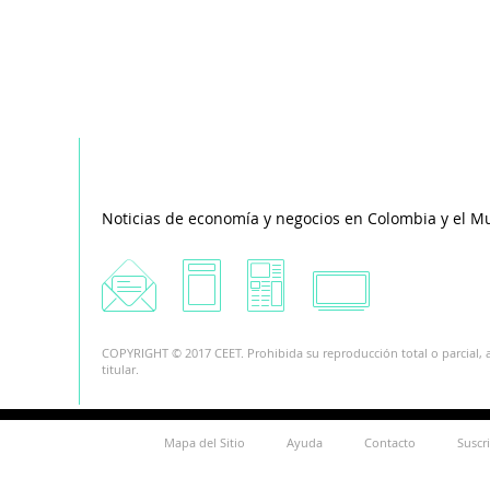
Noticias de economía y negocios en Colombia y el M
COPYRIGHT © 2017 CEET. Prohibida su reproducción total o parcial, a
titular.
Mapa del Sitio
Ayuda
Contacto
Suscr