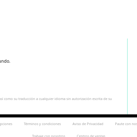
undo.
sí como su traducción a cualquier idioma sin autorización escrita de su
ipciones
Términos y condiciones
Aviso de Privacidad
Paute con no
Trabaje con nosotros
Centros de ventas