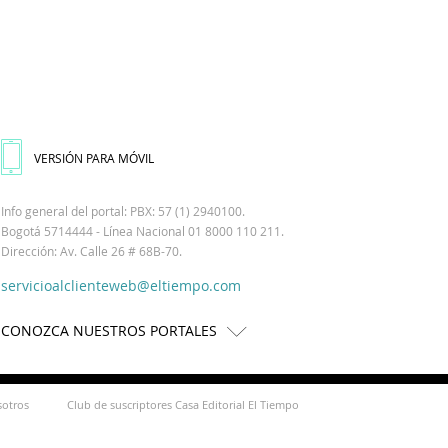
VERSIÓN PARA MÓVIL
Info general del portal: PBX: 57 (1) 2940100.
Bogotá 5714444 - Línea Nacional 01 8000 110 211.
Dirección: Av. Calle 26 # 68B-70.
servicioalclienteweb@eltiempo.com
CONOZCA NUESTROS PORTALES
sotros
Club de suscriptores Casa Editorial El Tiempo