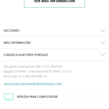
VER MÁS INFORMACIÓN
SECCIONES
MÁS INFORMACIÓN
CONOZCA NUESTROS PORTALES
Info general del portal: PBX: 57 (1) 2940100.
Bogotá 5714444 - Línea Nacional 01 8000 110 211.
Dirección: Av. Calle 26 # 68B-70.
servicioalclienteweb@eltiempo.com
VERSIÓN PARA COMPUTADOR