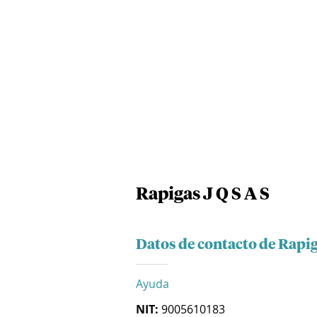
Rapigas J Q S A S
Datos de contacto de Rapiga
Ayuda
NIT:
9005610183