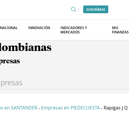
SUSCRÍBASE
RNACIONAL
INNOVACIÓN
INDICADORES Y
MIS
MERCADOS
FINANZAS
olombianas
presas
as en SANTANDER
Empresas en PIEDECUESTA
Rapigas J Q 
-
-