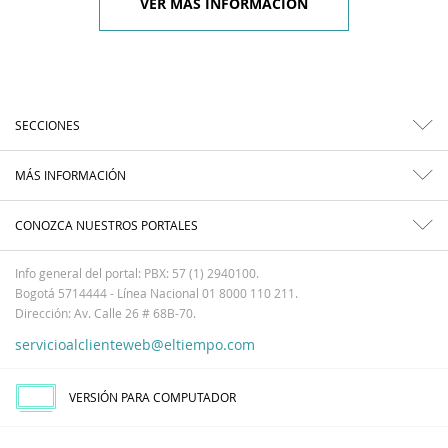
VER MÁS INFORMACIÓN
SECCIONES
MÁS INFORMACIÓN
CONOZCA NUESTROS PORTALES
Info general del portal: PBX: 57 (1) 2940100.
Bogotá 5714444 - Línea Nacional 01 8000 110 211.
Dirección: Av. Calle 26 # 68B-70.
servicioalclienteweb@eltiempo.com
VERSIÓN PARA COMPUTADOR