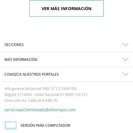
VER MÁS INFORMACIÓN
SECCIONES
MÁS INFORMACIÓN
CONOZCA NUESTROS PORTALES
Info general del portal: PBX: 57 (1) 2940100.
Bogotá 5714444 - Línea Nacional 01 8000 110 211.
Dirección: Av. Calle 26 # 68B-70.
servicioalclienteweb@eltiempo.com
VERSIÓN PARA COMPUTADOR