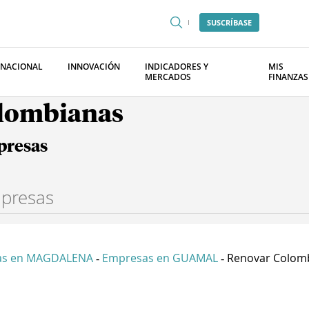
SUSCRÍBASE
RNACIONAL
INNOVACIÓN
INDICADORES Y
MIS
MERCADOS
FINANZAS
olombianas
presas
as en MAGDALENA
Empresas en GUAMAL
Renovar Colombi
-
-