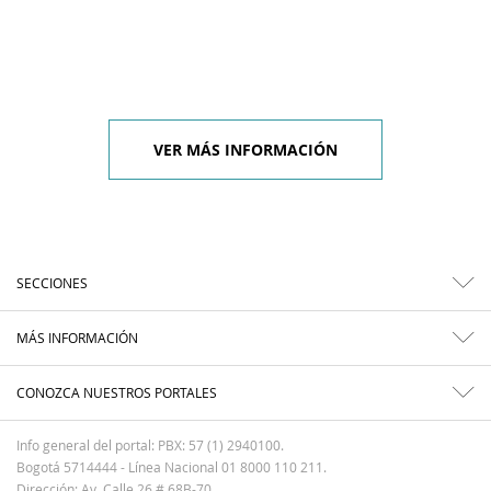
VER MÁS INFORMACIÓN
SECCIONES
MÁS INFORMACIÓN
CONOZCA NUESTROS PORTALES
Info general del portal: PBX: 57 (1) 2940100.
Bogotá 5714444 - Línea Nacional 01 8000 110 211.
Dirección: Av. Calle 26 # 68B-70.