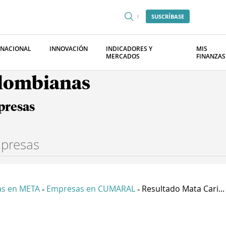
SUSCRÍBASE
RNACIONAL
INNOVACIÓN
INDICADORES Y
MIS
MERCADOS
FINANZAS
olombianas
presas
s en META
Empresas en CUMARAL
Resultado Mata Cari...
-
-