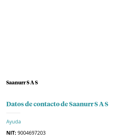
Saanurr S A S
Datos de contacto de Saanurr S A S
Ayuda
NIT:
9004697203