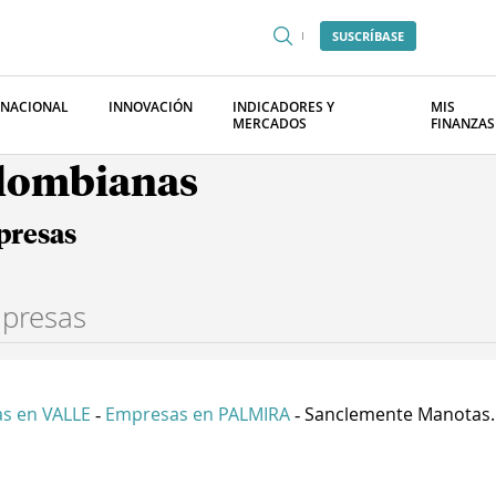
SUSCRÍBASE
RNACIONAL
INNOVACIÓN
INDICADORES Y
MIS
MERCADOS
FINANZAS
olombianas
presas
s en VALLE
Empresas en PALMIRA
Sanclemente Manotas..
-
-