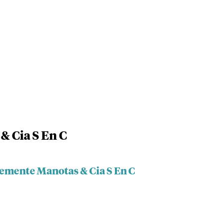
& Cia S En C
lemente Manotas & Cia S En C