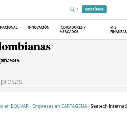
SUSCRÍBASE
RNACIONAL
INNOVACIÓN
INDICADORES Y
MIS
MERCADOS
FINANZAS
olombianas
presas
s en BOLIVAR
Empresas en CARTAGENA
Seatech Internati
-
-