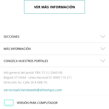
VER MÁS INFORMACIÓN
SECCIONES
MÁS INFORMACIÓN
CONOZCA NUESTROS PORTALES
Info general del portal: PBX: 57 (1) 2940100.
Bogotá 5714444 - Línea Nacional 01 8000 110 211.
Dirección: Av. Calle 26 # 68B-70.
servicioalclienteweb@eltiempo.com
VERSIÓN PARA COMPUTADOR