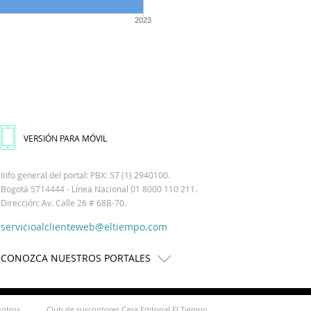
2023
VERSIÓN PARA MÓVIL
Info general del portal: PBX: 57 (1) 2940100.
Bogotá 5714444 - Línea Nacional 01 8000 110 211.
Dirección: Av. Calle 26 # 68B-70.
servicioalclienteweb@eltiempo.com
CONOZCA NUESTROS PORTALES
sotros
Club de suscriptores Casa Editorial El Tiempo