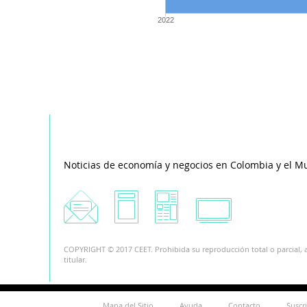
2022
Noticias de economía y negocios en Colombia y el M
COPYRIGHT © 2017 CEET. Prohibida su reproducción total o parcial, a
titular.
Mapa del Sitio
Ayuda
Contacto
Suscr