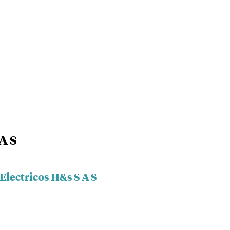
A S
Electricos H&s S A S