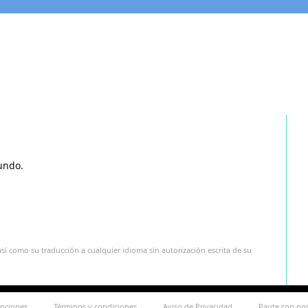
undo.
sí como su traducción a cualquier idioma sin autorización escrita de su
ipciones
Términos y condiciones
Aviso de Privacidad
Paute con no