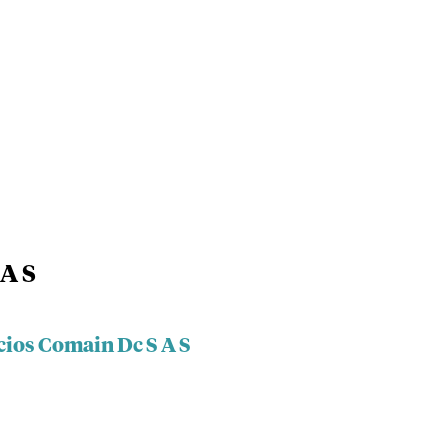
 A S
cios Comain Dc S A S