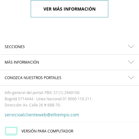
VER MÁS INFORMACIÓN
SECCIONES
MÁS INFORMACIÓN
CONOZCA NUESTROS PORTALES
Info general del portal: PBX: 57 (1) 2940100.
Bogotá 5714444 - Línea Nacional 01 8000 110 211.
Dirección: Av. Calle 26 # 68B-70.
servicioalclienteweb@eltiempo.com
VERSIÓN PARA COMPUTADOR