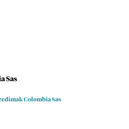
a Sas
iredimak Colombia Sas