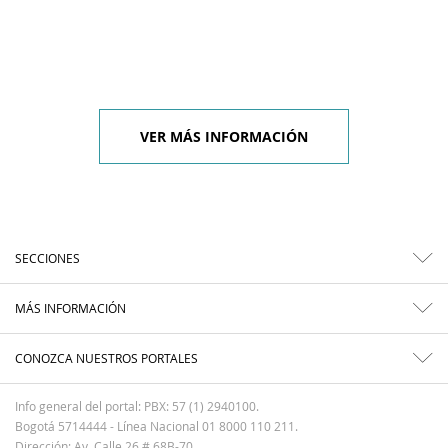
VER MÁS INFORMACIÓN
SECCIONES
MÁS INFORMACIÓN
CONOZCA NUESTROS PORTALES
Info general del portal: PBX: 57 (1) 2940100.
Bogotá 5714444 - Línea Nacional 01 8000 110 211.
Dirección: Av. Calle 26 # 68B-70.