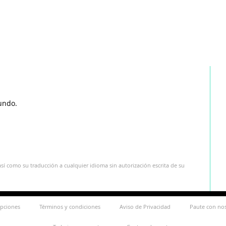
undo.
sí como su traducción a cualquier idioma sin autorización escrita de su
ipciones
Términos y condiciones
Aviso de Privacidad
Paute con no