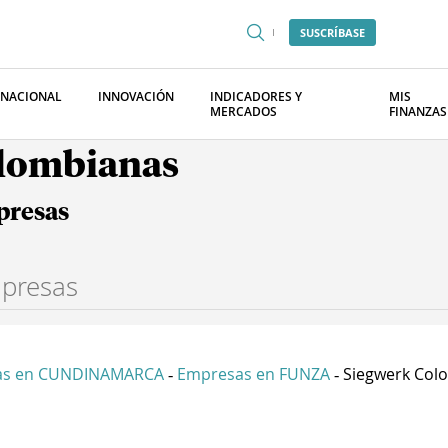
SUSCRÍBASE
RNACIONAL
INNOVACIÓN
INDICADORES Y
MIS
MERCADOS
FINANZAS
olombianas
presas
as en CUNDINAMARCA
Empresas en FUNZA
Siegwerk Colo
-
-