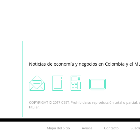
Noticias de economía y negocios en Colombia y el M
COPYRIGHT © 2017 CEET. Prohibida su reproducción total o parcial, a
titular.
Mapa del Sitio
Ayuda
Contacto
Suscr