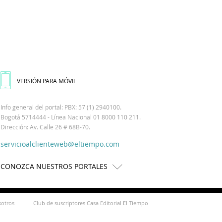
VERSIÓN PARA MÓVIL
Info general del portal: PBX: 57 (1) 2940100.
Bogotá 5714444 - Línea Nacional 01 8000 110 211.
Dirección: Av. Calle 26 # 68B-70.
servicioalclienteweb@eltiempo.com
CONOZCA NUESTROS PORTALES
sotros
Club de suscriptores Casa Editorial El Tiempo