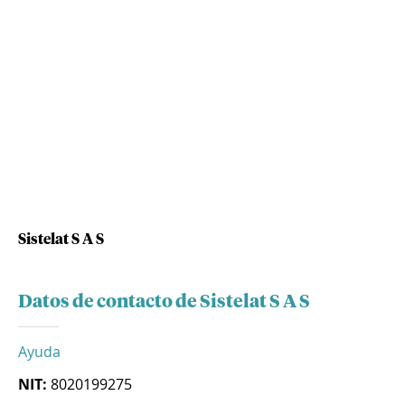
Sistelat S A S
Datos de contacto de Sistelat S A S
Ayuda
NIT:
8020199275