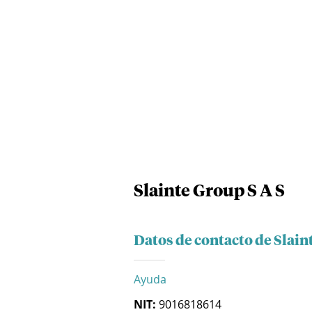
Slainte Group S A S
Datos de contacto de Slain
Ayuda
NIT:
9016818614