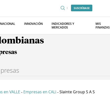
SUSCRÍBASE
RNACIONAL
INNOVACIÓN
INDICADORES Y
MIS
MERCADOS
FINANZAS
olombianas
presas
s en VALLE
Empresas en CALI
Slainte Group S A S
-
-