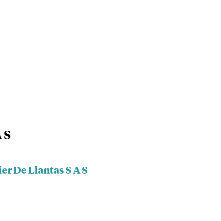
 S
er De Llantas S A S