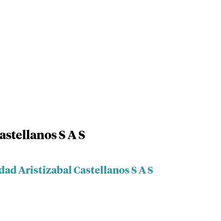
astellanos S A S
dad Aristizabal Castellanos S A S