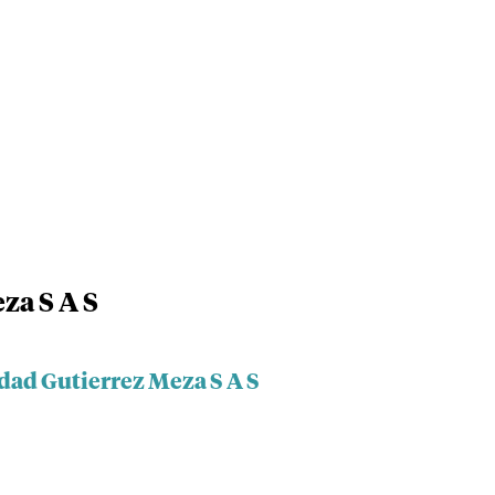
za S A S
dad Gutierrez Meza S A S