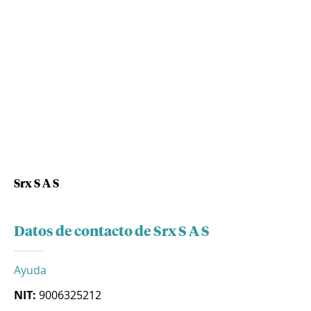
Srx S A S
Datos de contacto de Srx S A S
Ayuda
NIT:
9006325212