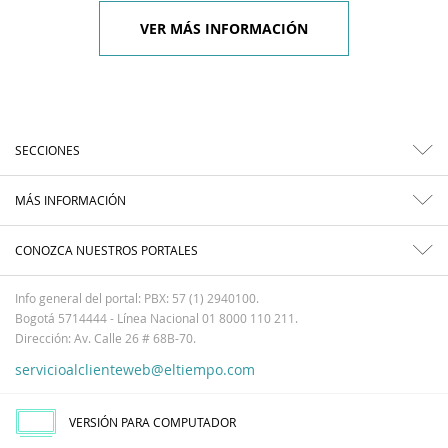
VER MÁS INFORMACIÓN
SECCIONES
MÁS INFORMACIÓN
CONOZCA NUESTROS PORTALES
Info general del portal: PBX: 57 (1) 2940100.
Bogotá 5714444 - Línea Nacional 01 8000 110 211.
Dirección: Av. Calle 26 # 68B-70.
servicioalclienteweb@eltiempo.com
VERSIÓN PARA COMPUTADOR