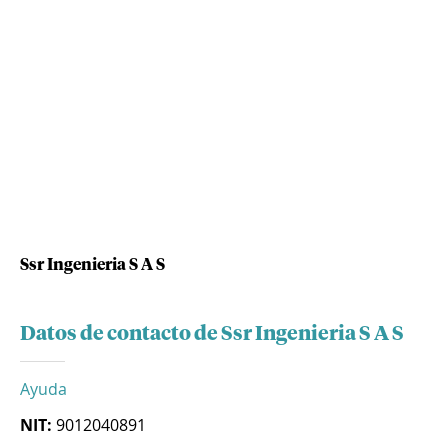
Ssr Ingenieria S A S
Datos de contacto de Ssr Ingenieria S A S
Ayuda
NIT:
9012040891