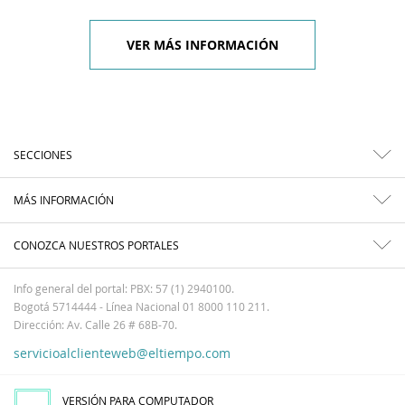
VER MÁS INFORMACIÓN
SECCIONES
MÁS INFORMACIÓN
CONOZCA NUESTROS PORTALES
Info general del portal: PBX: 57 (1) 2940100.
Bogotá 5714444 - Línea Nacional 01 8000 110 211.
Dirección: Av. Calle 26 # 68B-70.
servicioalclienteweb@eltiempo.com
VERSIÓN PARA COMPUTADOR