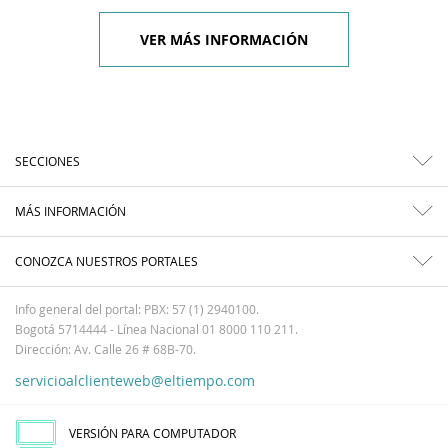
VER MÁS INFORMACIÓN
SECCIONES
MÁS INFORMACIÓN
CONOZCA NUESTROS PORTALES
Info general del portal: PBX: 57 (1) 2940100.
Bogotá 5714444 - Línea Nacional 01 8000 110 211.
Dirección: Av. Calle 26 # 68B-70.
servicioalclienteweb@eltiempo.com
VERSIÓN PARA COMPUTADOR