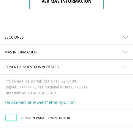
VER MÁS INFORMACIÓN
SECCIONES
MÁS INFORMACIÓN
CONOZCA NUESTROS PORTALES
Info general del portal: PBX: 57 (1) 2940100.
Bogotá 5714444 - Línea Nacional 01 8000 110 211.
Dirección: Av. Calle 26 # 68B-70.
servicioalclienteweb@eltiempo.com
VERSIÓN PARA COMPUTADOR