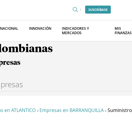
SUSCRÍBASE
RNACIONAL
INNOVACIÓN
INDICADORES Y
MIS
MERCADOS
FINANZAS
olombianas
presas
s en ATLANTICO
Empresas en BARRANQUILLA
Suministros
-
-