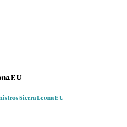
ona E U
istros Sierra Leona E U