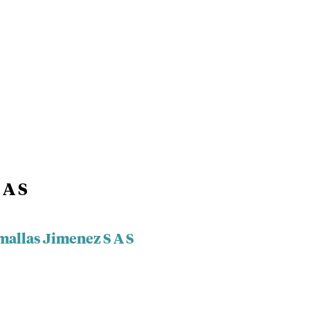
 A S
mallas Jimenez S A S