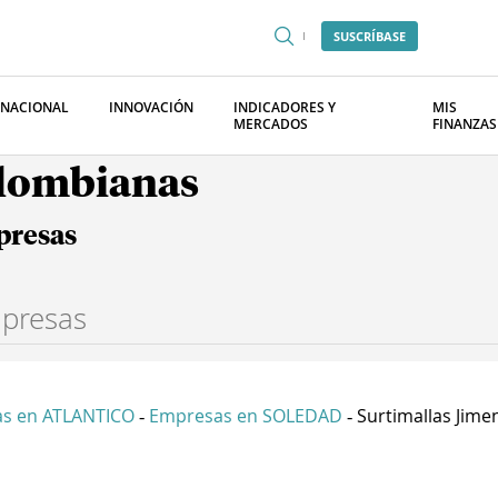
SUSCRÍBASE
RNACIONAL
INNOVACIÓN
INDICADORES Y
MIS
MERCADOS
FINANZAS
olombianas
presas
s en ATLANTICO
Empresas en SOLEDAD
Surtimallas Jimen
-
-