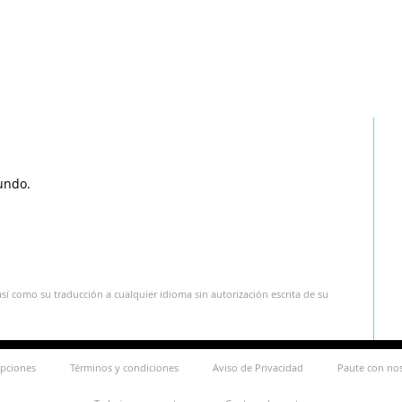
undo.
sí como su traducción a cualquier idioma sin autorización escrita de su
ipciones
Términos y condiciones
Aviso de Privacidad
Paute con no