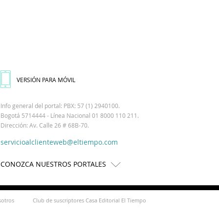
VERSIÓN PARA MÓVIL
Info general del portal: PBX: 57 (1) 2940100.
Bogotá 5714444 - Línea Nacional 01 8000 110 211.
Dirección: Av. Calle 26 # 68B-70.
servicioalclienteweb@eltiempo.com
CONOZCA NUESTROS PORTALES
sotros
Club de suscriptores Casa Editorial El Tiempo