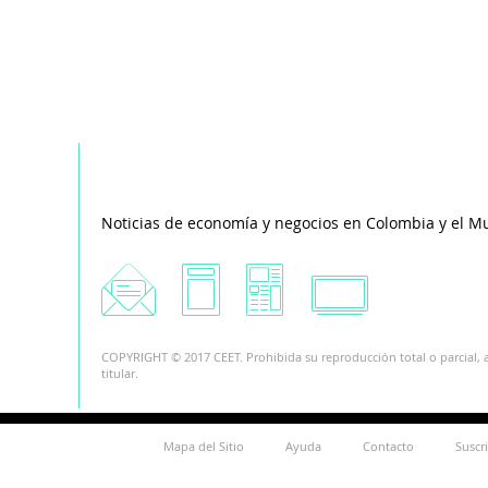
Noticias de economía y negocios en Colombia y el M
COPYRIGHT © 2017 CEET. Prohibida su reproducción total o parcial, a
titular.
Mapa del Sitio
Ayuda
Contacto
Suscr