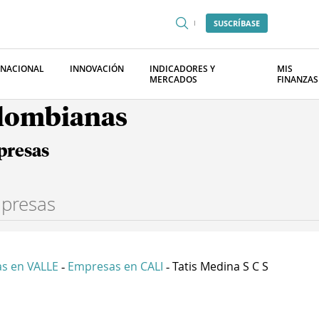
SUSCRÍBASE
RNACIONAL
INNOVACIÓN
INDICADORES Y
MIS
MERCADOS
FINANZAS
olombianas
presas
s en VALLE
Empresas en CALI
Tatis Medina S C S
-
-