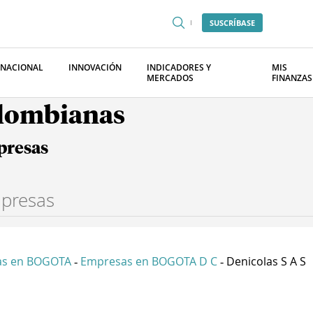
SUSCRÍBASE
RNACIONAL
INNOVACIÓN
INDICADORES Y
MIS
MERCADOS
FINANZAS
olombianas
presas
as en BOGOTA
Empresas en BOGOTA D C
Denicolas S A S
-
-