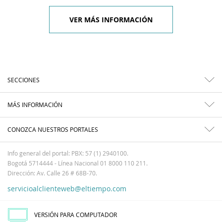
VER MÁS INFORMACIÓN
SECCIONES
MÁS INFORMACIÓN
CONOZCA NUESTROS PORTALES
Info general del portal: PBX: 57 (1) 2940100.
Bogotá 5714444 - Línea Nacional 01 8000 110 211.
Dirección: Av. Calle 26 # 68B-70.
servicioalclienteweb@eltiempo.com
VERSIÓN PARA COMPUTADOR