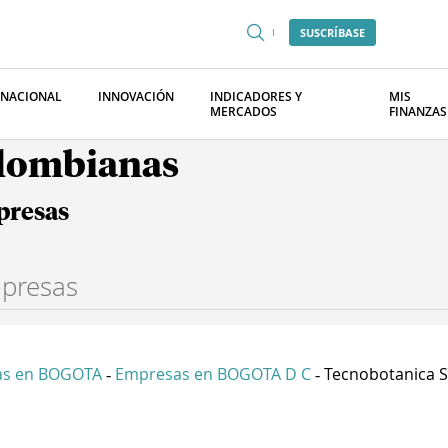
SUSCRÍBASE
RNACIONAL
INNOVACIÓN
INDICADORES Y
MIS
MERCADOS
FINANZAS
olombianas
presas
as en BOGOTA
Empresas en BOGOTA D C
Tecnobotanica 
-
-