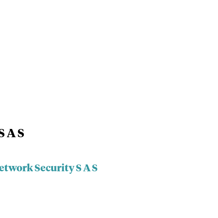
S A S
etwork Security S A S