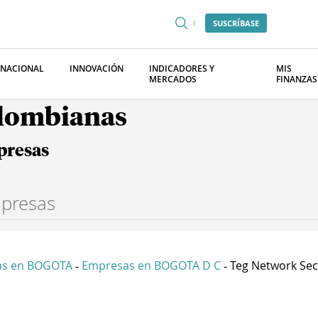
SUSCRÍBASE
RNACIONAL
INNOVACIÓN
INDICADORES Y
MIS
MERCADOS
FINANZAS
olombianas
presas
as en BOGOTA
Empresas en BOGOTA D C
Teg Network Secu
-
-