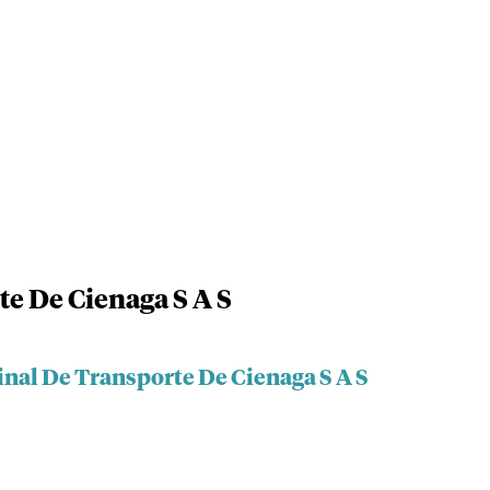
e De Cienaga S A S
inal De Transporte De Cienaga S A S