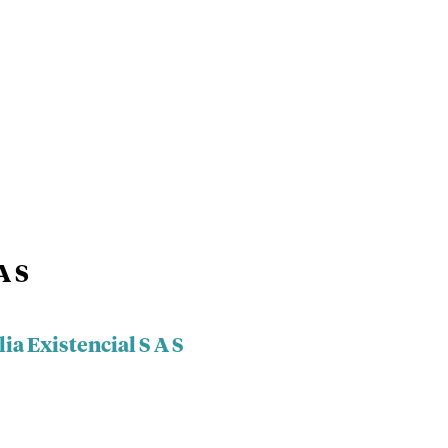
A S
ia Existencial S A S