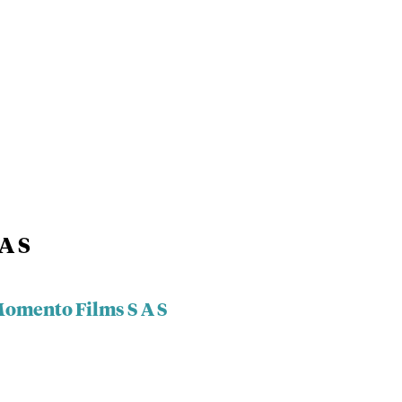
A S
Momento Films S A S