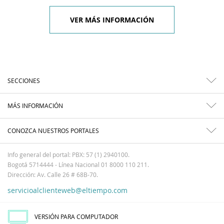
VER MÁS INFORMACIÓN
SECCIONES
MÁS INFORMACIÓN
CONOZCA NUESTROS PORTALES
Info general del portal: PBX: 57 (1) 2940100.
Bogotá 5714444 - Línea Nacional 01 8000 110 211.
Dirección: Av. Calle 26 # 68B-70.
servicioalclienteweb@eltiempo.com
VERSIÓN PARA COMPUTADOR