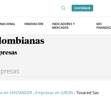
SUSCRÍBASE
RNACIONAL
INNOVACIÓN
INDICADORES Y
MIS
MERCADOS
FINANZAS
olombianas
presas
as en SANTANDER
Empresas en GIRON
Tovared Sas
-
-