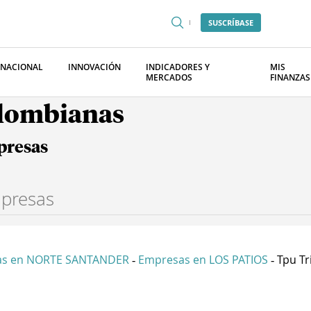
SUSCRÍBASE
RNACIONAL
INNOVACIÓN
INDICADORES Y
MIS
MERCADOS
FINANZAS
olombianas
presas
as en NORTE SANTANDER
Empresas en LOS PATIOS
Tpu Tr
-
-