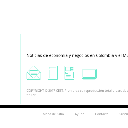
Noticias de economía y negocios en Colombia y el M
COPYRIGHT © 2017 CEET. Prohibida su reproducción total o parcial, a
titular.
Mapa del Sitio
Ayuda
Contacto
Suscr