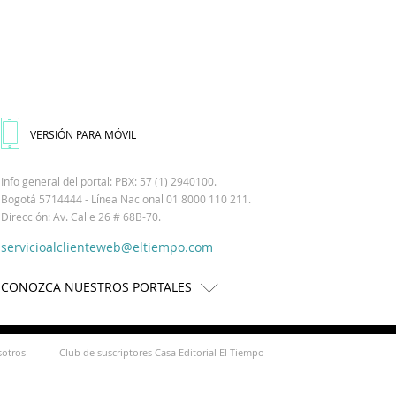
VERSIÓN PARA MÓVIL
Info general del portal: PBX: 57 (1) 2940100.
Bogotá 5714444 - Línea Nacional 01 8000 110 211.
Dirección: Av. Calle 26 # 68B-70.
servicioalclienteweb@eltiempo.com
CONOZCA NUESTROS PORTALES
sotros
Club de suscriptores Casa Editorial El Tiempo