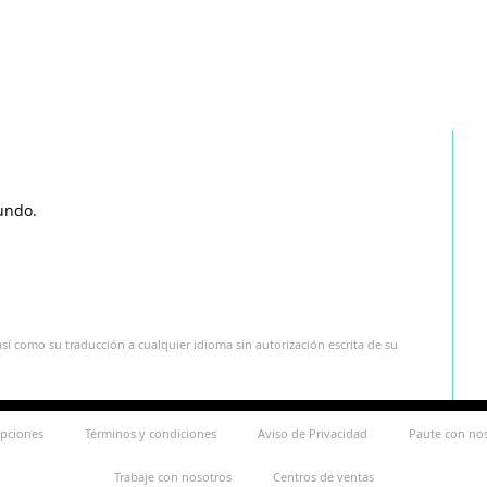
undo.
sí como su traducción a cualquier idioma sin autorización escrita de su
ipciones
Términos y condiciones
Aviso de Privacidad
Paute con no
Trabaje con nosotros
Centros de ventas