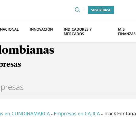
SUSCRÍBASE
RNACIONAL
INNOVACIÓN
INDICADORES Y
MIS
MERCADOS
FINANZAS
olombianas
presas
as en CUNDINAMARCA
Empresas en CAJICA
Track Fontanar
-
-