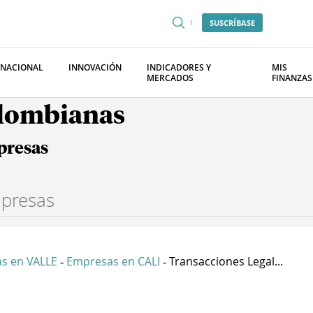
SUSCRÍBASE
RNACIONAL
INNOVACIÓN
INDICADORES Y
MIS
MERCADOS
FINANZAS
olombianas
presas
s en VALLE
Empresas en CALI
Transacciones Legal...
-
-