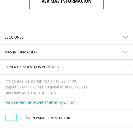
VER MÁS INFORMACIÓN
SECCIONES
MÁS INFORMACIÓN
CONOZCA NUESTROS PORTALES
Info general del portal: PBX: 57 (1) 2940100.
Bogotá 5714444 - Línea Nacional 01 8000 110 211.
Dirección: Av. Calle 26 # 68B-70.
servicioalclienteweb@eltiempo.com
VERSIÓN PARA COMPUTADOR