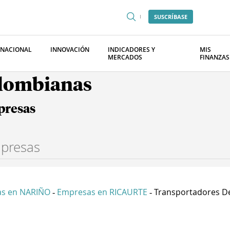
SUSCRÍBASE
RNACIONAL
INNOVACIÓN
INDICADORES Y
MIS
MERCADOS
FINANZAS
olombianas
presas
s en NARIÑO
Empresas en RICAURTE
Transportadores De 
-
-