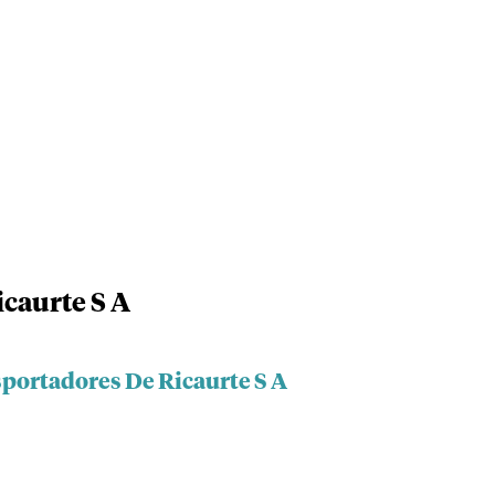
caurte S A
sportadores De Ricaurte S A